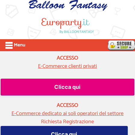
Balloon Fantasy
Menu
ACCESSO
E-Commerce clienti privati
Clicca qui
ACCESSO
E-Commerce dedicato ai soli operatori del settore
Richiesta Registrazione
Clicca qui