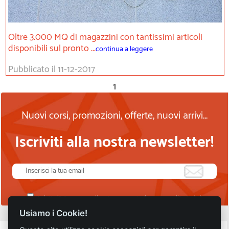
Oltre 3.000 MQ di magazzini con tantissimi articoli
disponibili sul pronto ...
continua a leggere
Pubblicato il 11-12-2017
1
Nuovi corsi, promozioni, offerte, nuovi arrivi...
Iscriviti alla nostra newsletter!
Ho letto l'informativa sulla
privacy
e presto il consenso all’invio di di
comunicazioni commerciali e promozionali ai canali da me indicati.
Usiamo i Cookie!